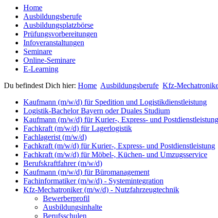
Home
Ausbildungsberufe
Ausbildungsplatzbörse
Prüfungsvorbereitungen
Infoveranstaltungen
Seminare
Online-Seminare
E-Learning
Du befindest Dich hier:
Home
Ausbildungsberufe
Kfz-Mechatronike
Kaufmann (m/w/d) für Spedition und Logistikdienstleistung
Logistik-Bachelor Bayern oder Duales Studium
Kaufmann (m/w/d) für Kurier-, Express- und Postdienstleistun
Fachkraft (m/w/d) für Lagerlogistik
Fachlagerist (m/w/d)
Fachkraft (m/w/d) für Kurier-, Express- und Postdienstleistung
Fachkraft (m/w/d) für Möbel-, Küchen- und Umzugsservice
Berufskraftfahrer (m/w/d)
Kaufmann (m/w/d) für Büromanagement
Fachinformatiker (m/w/d) - Systemintegration
Kfz-Mechatroniker (m/w/d) - Nutzfahrzeugtechnik
Bewerberprofil
Ausbildungsinhalte
Berufsschulen