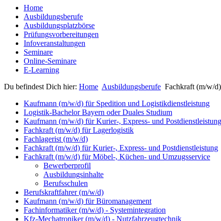
Home
Ausbildungsberufe
Ausbildungsplatzbörse
Prüfungsvorbereitungen
Infoveranstaltungen
Seminare
Online-Seminare
E-Learning
Du befindest Dich hier:
Home
Ausbildungsberufe
Fachkraft (m/w/d
Kaufmann (m/w/d) für Spedition und Logistikdienstleistung
Logistik-Bachelor Bayern oder Duales Studium
Kaufmann (m/w/d) für Kurier-, Express- und Postdienstleistun
Fachkraft (m/w/d) für Lagerlogistik
Fachlagerist (m/w/d)
Fachkraft (m/w/d) für Kurier-, Express- und Postdienstleistung
Fachkraft (m/w/d) für Möbel-, Küchen- und Umzugsservice
Bewerberprofil
Ausbildungsinhalte
Berufsschulen
Berufskraftfahrer (m/w/d)
Kaufmann (m/w/d) für Büromanagement
Fachinformatiker (m/w/d) - Systemintegration
Kfz-Mechatroniker (m/w/d) - Nutzfahrzeugtechnik