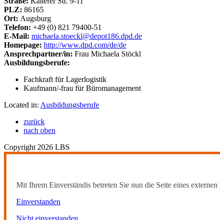
Straße:
Kalterer Str. 9-11
PLZ:
86165
Ort:
Augsburg
Telefon:
+49 (0) 821 79400-51
E-Mail:
michaela.stoeckl@depot186.dpd.de
Homepage:
http://www.dpd.com/de/de
Ansprechpartner/in:
Frau Michaela Stöckl
Ausbildungsberufe:
Fachkraft für Lagerlogistik
Kaufmann/-frau für Büromanagement
Located in:
Ausbildungsberufe
zurück
nach oben
Copyright 2026 LBS
Mit Ihrem Einverständis betreten Sie nun die Seite eines externen 
Einverstanden
Nicht einverstanden