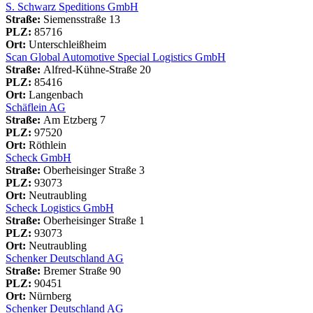
S. Schwarz Speditions GmbH
Straße:
Siemensstraße 13
PLZ:
85716
Ort:
Unterschleißheim
Scan Global Automotive Special Logistics GmbH
Straße:
Alfred-Kühne-Straße 20
PLZ:
85416
Ort:
Langenbach
Schäflein AG
Straße:
Am Etzberg 7
PLZ:
97520
Ort:
Röthlein
Scheck GmbH
Straße:
Oberheisinger Straße 3
PLZ:
93073
Ort:
Neutraubling
Scheck Logistics GmbH
Straße:
Oberheisinger Straße 1
PLZ:
93073
Ort:
Neutraubling
Schenker Deutschland AG
Straße:
Bremer Straße 90
PLZ:
90451
Ort:
Nürnberg
Schenker Deutschland AG