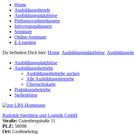
Home
Ausbildungsberufe
Ausbildungsplatzbörse
Prüfungsvorbereitungen
Infoveranstaltungen
Seminare
Online-Seminare
E-Learning
Du befindest Dich hier:
Home
Ausbildungsplatzbörse
Ausbildungsbe
Ausbildungsplatzbörse
Ausbildungsbetriebe
Ausbildungsbetriebe suchen
Alle Ausbildungsbetriebe
Übersichtskarte
Praktikumsbetriebe
Stellenbörse
Rudolph Spedition und Logistik GmbH
Straße:
Gutenbergstraße 11
PLZ:
58098
Ort:
Großmehring