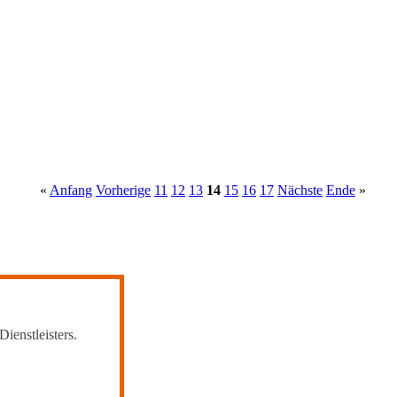
«
Anfang
Vorherige
11
12
13
14
15
16
17
Nächste
Ende
»
Dienstleisters.