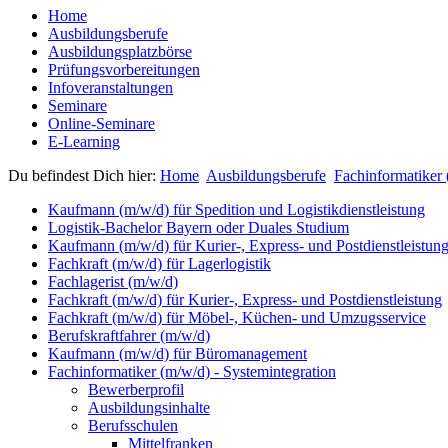
Home
Ausbildungsberufe
Ausbildungsplatzbörse
Prüfungsvorbereitungen
Infoveranstaltungen
Seminare
Online-Seminare
E-Learning
Du befindest Dich hier:
Home
Ausbildungsberufe
Fachinformatiker 
Kaufmann (m/w/d) für Spedition und Logistikdienstleistung
Logistik-Bachelor Bayern oder Duales Studium
Kaufmann (m/w/d) für Kurier-, Express- und Postdienstleistun
Fachkraft (m/w/d) für Lagerlogistik
Fachlagerist (m/w/d)
Fachkraft (m/w/d) für Kurier-, Express- und Postdienstleistung
Fachkraft (m/w/d) für Möbel-, Küchen- und Umzugsservice
Berufskraftfahrer (m/w/d)
Kaufmann (m/w/d) für Büromanagement
Fachinformatiker (m/w/d) - Systemintegration
Bewerberprofil
Ausbildungsinhalte
Berufsschulen
Mittelfranken