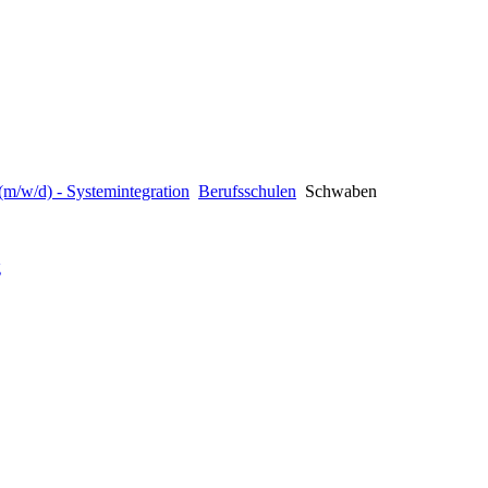
(m/w/d) - Systemintegration
Berufsschulen
Schwaben
g